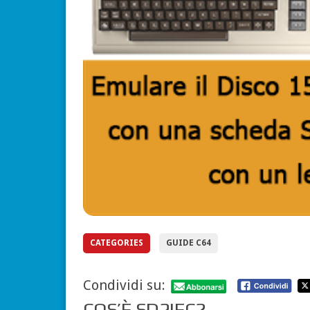
CATEGORIES
GUIDE C64
Condividi su:
COS’È SD2IEC?