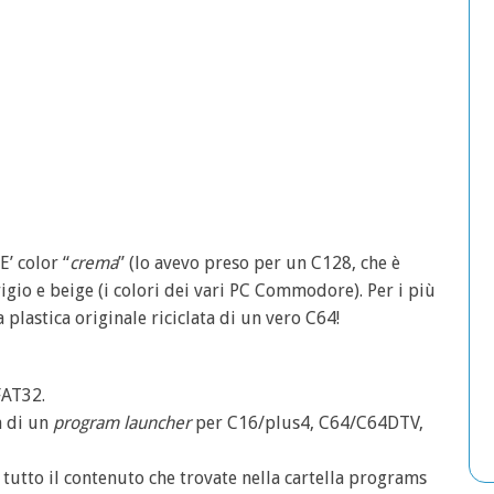
 E’ color “
crema
” (lo avevo preso per un C128, che è
igio e beige (i colori dei vari PC Commodore). Per i più
 plastica originale riciclata di un vero C64!
FAT32.
ta di un
program launcher
per C16/plus4, C64/C64DTV,
utto il contenuto che trovate nella cartella programs