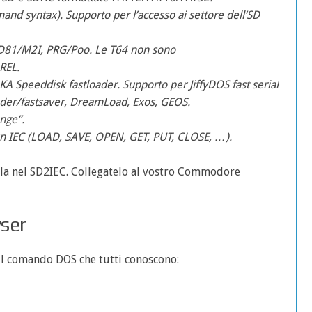
d syntax). Supporto per l’accesso ai settore dell’SD
/D81/M2I, PRG/Poo. Le T64 non sono
REL.
A Speeddisk fastloader. Supporto per JiffyDOS fast serial
oader/fastsaver, DreamLoad, Exos, GEOS.
nge”.
i un IEC (LOAD, SAVE, OPEN, GET, PUT, CLOSE, …).
tela nel SD2IEC. Collegatelo al vostro Commodore
wser
 il comando DOS che tutti conoscono: