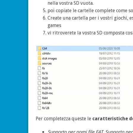
nella vostra SD vuota.
poi copiate le cartelle complete come so
Create una cartella per i vostri giochi,
games
vi ritroverete la vostra SD composta cosi
Per completezza queste le
caratteristiche d
Supporto per nomi file FAT. Supporto p