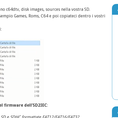
no c64dtv, disk images, sources nella vostra SD.
 esempio Games, Roms, C64 e poi copiateci dentro i vostri
:
el firmware dell’SD2IEC
:
er SD e SDHC formattate FAT12/FAT16/FAT32.