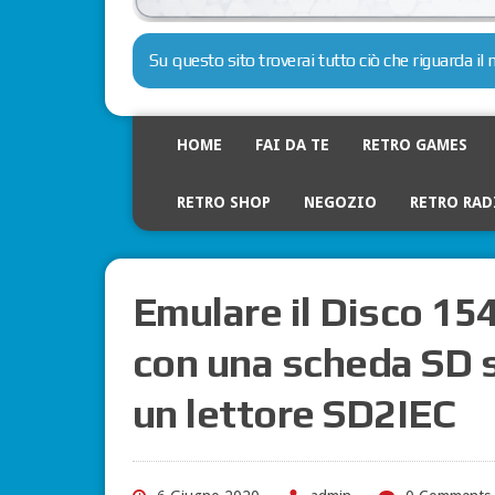
Su questo sito troverai tutto ciò che riguarda i
HOME
FAI DA TE
RETRO GAMES
RETRO SHOP
NEGOZIO
RETRO RAD
Emulare il Disco 15
con una scheda SD 
un lettore SD2IEC