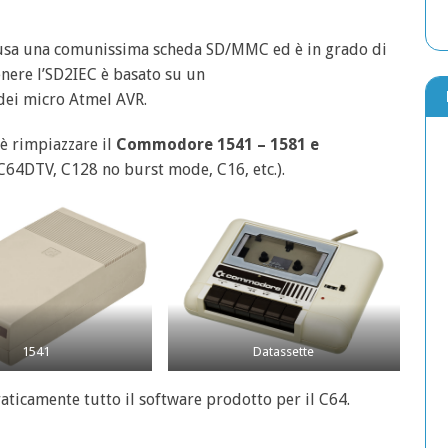
e usa una comunissima scheda SD/MMC ed è in grado di
genere l’SD2IEC è basato su un
dei micro Atmel AVR.
è rimpiazzare il
Commodore 1541 – 1581 e
i C64DTV, C128 no burst mode, C16, etc.).
1541
Datassette
ticamente tutto il software prodotto per il C64.