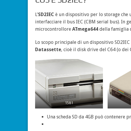
L’
SD2IEC
è un dispositivo per lo storage ch
interfacciare il bus IEC (CBM serial bus). In 
microcontrollore
ATmega644
della famiglia 
Lo scopo principale di un dispositivo SD2IEC 
Datassette
, cioè il disk drive del C64 (o de
1581
Una scheda SD da 4GB può contenere pra