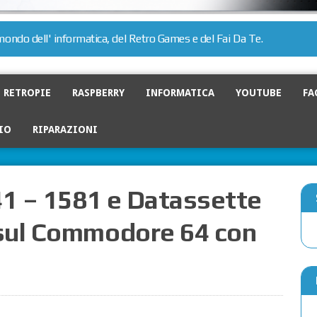
l mondo dell' informatica, del Retro Games e del Fai Da Te.
RETROPIE
RASPBERRY
INFORMATICA
YOUTUBE
FA
IO
RIPARAZIONI
41 – 1581 e Datassette
sul Commodore 64 con