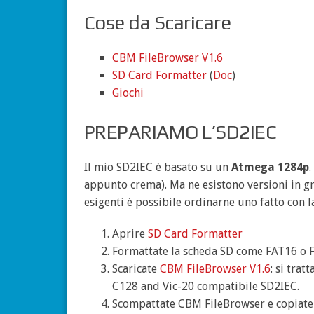
Cose da Scaricare
CBM FileBrowser V1.6
SD Card Formatter
(
Doc
)
Giochi
PREPARIAMO L’SD2IEC
Il mio SD2IEC è basato su un
Atmega 1284p
.
appunto crema). Ma ne esistono versioni in gr
esigenti è possibile ordinarne uno fatto con la
Aprire
SD Card Formatter
Formattate la scheda SD come FAT16 o 
Scaricate
CBM FileBrowser V1.6
: si trat
C128 and Vic-20 compatibile SD2IEC.
Scompattate CBM FileBrowser e copiate t