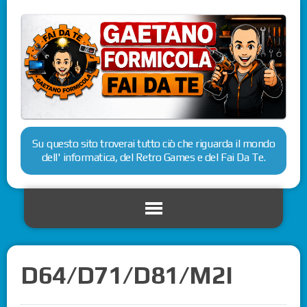
Su questo sito troverai tutto ciò che riguarda il mondo
dell' informatica, del Retro Games e del Fai Da Te.
D64/D71/D81/M2I