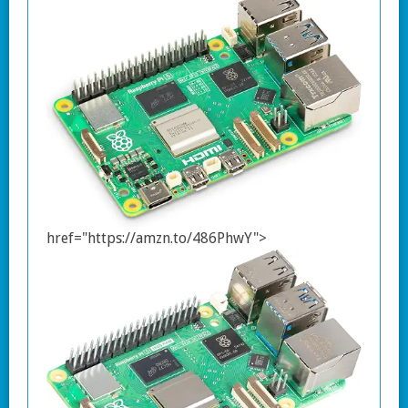
href="https://amzn.to/486PhwY">