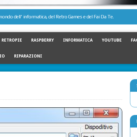
l mondo dell' informatica, del Retro Games e del Fai Da Te.
RETROPIE
RASPBERRY
INFORMATICA
YOUTUBE
FA
IO
RIPARAZIONI