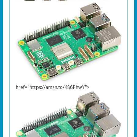
href="https://amzn.to/486PhwY">