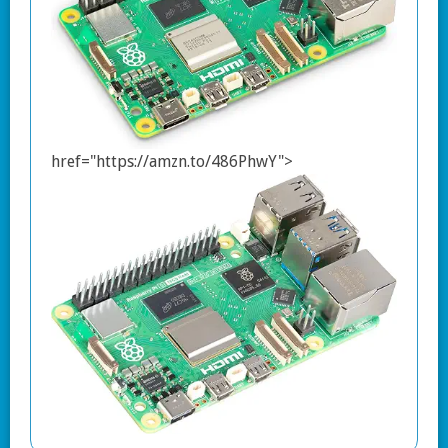
href="https://amzn.to/486PhwY">