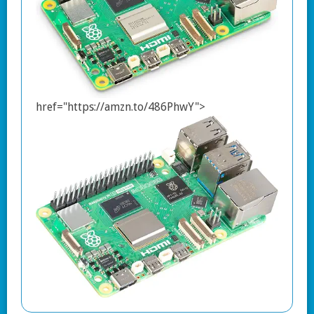
href="https://amzn.to/486PhwY">