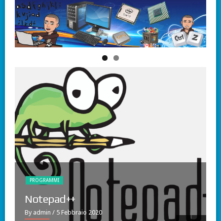
PROGRAMMI
7-Zip
By admin
/ 5 Febbraio 2020
B