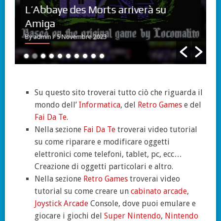
L’Abbaye des Morts arriverà su
Amiga
By admin
/ 5 Novembre 2023
B
Su questo sito troverai tutto ciò che riguarda il
mondo dell’
Informatica
, del
Retro Games
e del
Fai Da Te
.
Nella sezione
Fai Da Te
troverai video tutorial
su come riparare e modificare oggetti
elettronici come telefoni, tablet, pc, ecc…
Creazione di oggetti particolari e altro.
Nella sezione
Retro Games
troverai video
tutorial su come creare un
cabinato arcade
,
Joystick Arcade
Console, dove puoi emulare e
giocare i giochi del
Super Nintendo
,
Nintendo