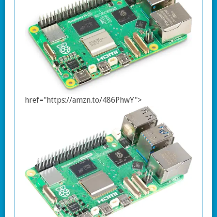
href="https://amzn.to/486PhwY">