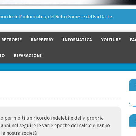
l mondo dell' informatica, del Retro Games e del Fai Da Te.
RETROPIE
RASPBERRY
INFORMATICA
YOUTUBE
FA
IO
RIPARAZIONI
no per molti un ricordo indelebile della propria
anni nel seguire le varie epoche del calcio e hanno
la nostra società.