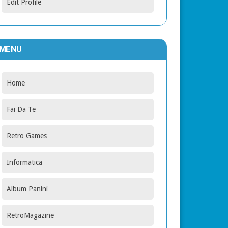
Edit Profile
MENU
Home
Fai Da Te
Retro Games
Informatica
Album Panini
RetroMagazine