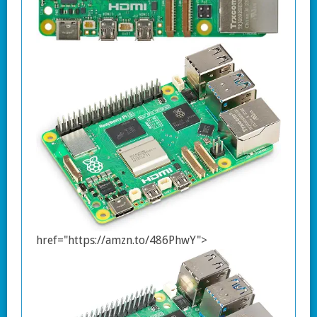
href="https://amzn.to/486PhwY">