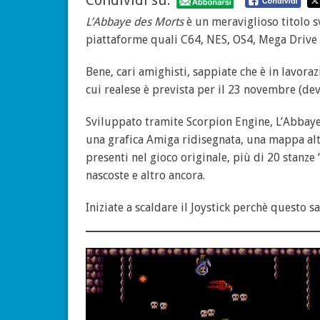
Condividi su:
L’Abbaye des Morts
è un meraviglioso titolo 
piattaforme quali C64, NES, OS4, Mega Drive 
Bene, cari amighisti, sappiate che è in lavora
cui realese è prevista per il 23 novembre (de
Sviluppato tramite Scorpion Engine, L’Abbay
una grafica Amiga ridisegnata, una mappa a
presenti nel gioco originale, più di 20 stanze 
nascoste e altro ancora.
Iniziate a scaldare il Joystick perchè questo 