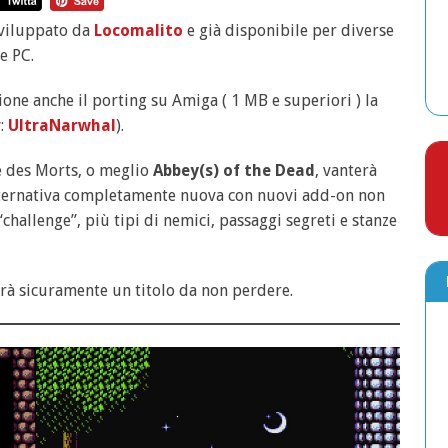
sviluppato da
Locomalito
e già disponibile per diverse
e PC.
zione anche il porting su Amiga ( 1 MB e superiori ) la
v:
UltraNarwhal
).
e des Morts, o meglio
Abbey(s) of the Dead
, vanterà
lternativa completamente nuova con nuovi add-on non
“challenge”, più tipi di nemici, passaggi segreti e stanze
sarà sicuramente un titolo da non perdere.