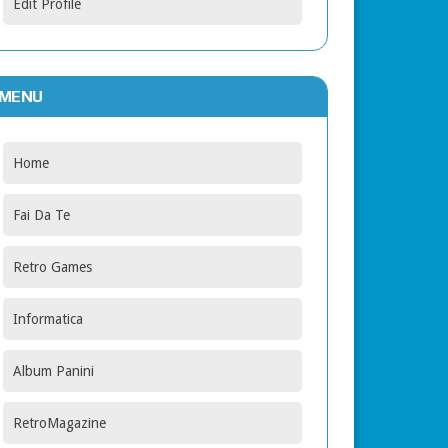
Edit Profile
MENU
Home
Fai Da Te
Retro Games
Informatica
Album Panini
RetroMagazine