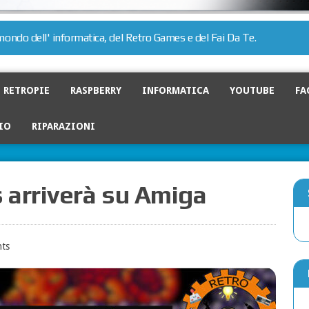
l mondo dell' informatica, del Retro Games e del Fai Da Te.
RETROPIE
RASPBERRY
INFORMATICA
YOUTUBE
FA
IO
RIPARAZIONI
 arriverà su Amiga
ts