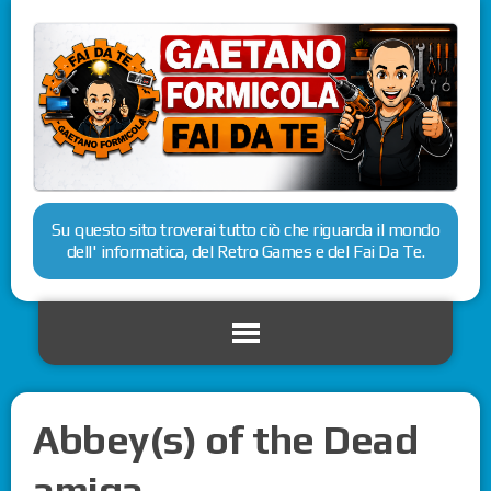
Su questo sito troverai tutto ciò che riguarda il mondo
dell' informatica, del Retro Games e del Fai Da Te.
Abbey(s) of the Dead
amiga