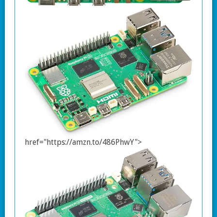
href="https://amzn.to/486PhwY">