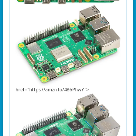
href="https://amzn.to/486PhwY">