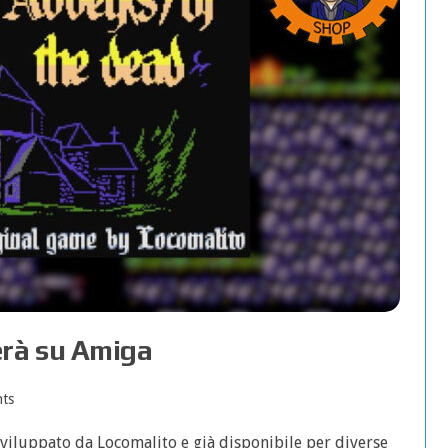
erà su Amiga
ts
sviluppato da Locomalito e già disponibile per diverse