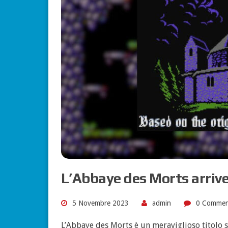
L’Abbaye des Morts arriv
5 Novembre 2023
admin
0 Commen
L’Abbaye des Morts è un meraviglioso titolo 