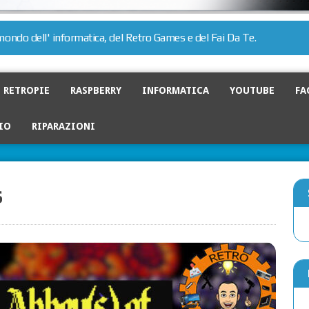
l mondo dell' informatica, del Retro Games e del Fai Da Te.
RETROPIE
RASPBERRY
INFORMATICA
YOUTUBE
FA
IO
RIPARAZIONI
s