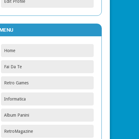
Edit Profile
MENU
Home
Fai Da Te
Retro Games
Informatica
Album Panini
RetroMagazine