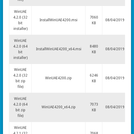
WinUAE
4.2.0 (32
7060
InstallWinUAE4200.msi
08/04/2019
bit
KB
installer)
WinUAE
4.2.0 (64
8480
InstallWinUAE4200_x64.msi
08/04/2019
bit
KB
installer)
WinUAE
4.2.0 (32
6246
WinUAE4200.zip
08/04/2019
bit zip
KB
file)
WinUAE
4.2.0 (64
7073
WinUAE4200_x64.zip
08/04/2019
bit zip
KB
file)
WinUAE
4.2.1 (32
7068