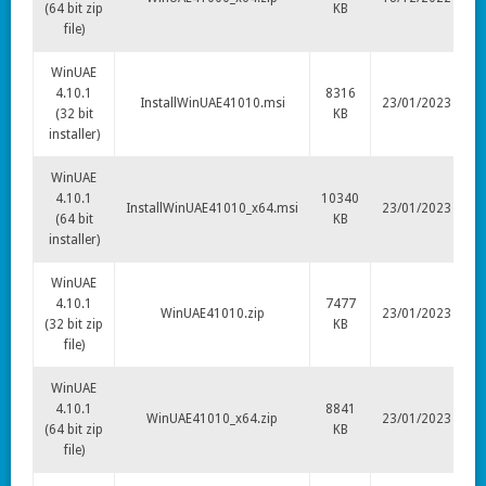
(64 bit zip
KB
file)
WinUAE
4.10.1
8316
InstallWinUAE41010.msi
23/01/2023
(32 bit
KB
installer)
WinUAE
4.10.1
10340
InstallWinUAE41010_x64.msi
23/01/2023
(64 bit
KB
installer)
WinUAE
4.10.1
7477
WinUAE41010.zip
23/01/2023
(32 bit zip
KB
file)
WinUAE
4.10.1
8841
WinUAE41010_x64.zip
23/01/2023
(64 bit zip
KB
file)