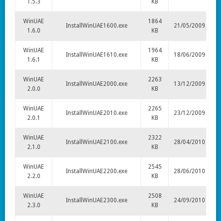
1.5.3
KB
WinUAE
1864
InstallWinUAE1600.exe
21/05/2009
1.6.0
KB
WinUAE
1964
InstallWinUAE1610.exe
18/06/2009
1.6.1
KB
WinUAE
2263
InstallWinUAE2000.exe
13/12/2009
2.0.0
KB
WinUAE
2265
InstallWinUAE2010.exe
23/12/2009
2.0.1
KB
WinUAE
2322
InstallWinUAE2100.exe
28/04/2010
2.1.0
KB
WinUAE
2545
InstallWinUAE2200.exe
28/06/2010
2.2.0
KB
WinUAE
2508
InstallWinUAE2300.exe
24/09/2010
2.3.0
KB