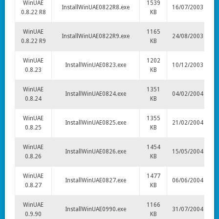
WinUAE
1539
InstallWinUAE0822R8.exe
16/07/2003
0.8.22 R8
KB
WinUAE
1165
InstallWinUAE0822R9.exe
24/08/2003
0.8.22 R9
KB
WinUAE
1202
InstallWinUAE0823.exe
10/12/2003
0.8.23
KB
WinUAE
1351
InstallWinUAE0824.exe
04/02/2004
0.8.24
KB
WinUAE
1355
InstallWinUAE0825.exe
21/02/2004
0.8.25
KB
WinUAE
1454
InstallWinUAE0826.exe
15/05/2004
0.8.26
KB
WinUAE
1477
InstallWinUAE0827.exe
06/06/2004
0.8.27
KB
WinUAE
1166
InstallWinUAE0990.exe
31/07/2004
0.9.90
KB