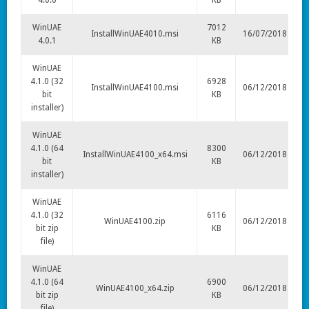
WinUAE
7012
InstallWinUAE4010.msi
16/07/2018
4.0.1
KB
WinUAE
4.1.0 (32
6928
InstallWinUAE4100.msi
06/12/2018
bit
KB
installer)
WinUAE
4.1.0 (64
8300
InstallWinUAE4100_x64.msi
06/12/2018
bit
KB
installer)
WinUAE
4.1.0 (32
6116
WinUAE4100.zip
06/12/2018
bit zip
KB
file)
WinUAE
4.1.0 (64
6900
WinUAE4100_x64.zip
06/12/2018
bit zip
KB
file)