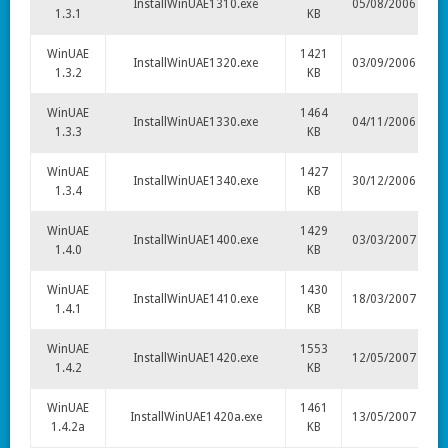
InstallWinUAE1310.exe
05/08/2006
1.3.1
KB
WinUAE
1421
InstallWinUAE1320.exe
03/09/2006
1.3.2
KB
WinUAE
1464
InstallWinUAE1330.exe
04/11/2006
1.3.3
KB
WinUAE
1427
InstallWinUAE1340.exe
30/12/2006
1.3.4
KB
WinUAE
1429
InstallWinUAE1400.exe
03/03/2007
1.4.0
KB
WinUAE
1430
InstallWinUAE1410.exe
18/03/2007
1.4.1
KB
WinUAE
1553
InstallWinUAE1420.exe
12/05/2007
1.4.2
KB
WinUAE
1461
InstallWinUAE1420a.exe
13/05/2007
1.4.2a
KB