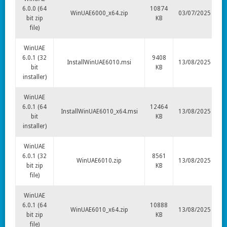
6.0.0 (64
10874
WinUAE6000_x64.zip
03/07/2025
bit zip
KB
file)
WinUAE
6.0.1 (32
9408
InstallWinUAE6010.msi
13/08/2025
bit
KB
installer)
WinUAE
6.0.1 (64
12464
InstallWinUAE6010_x64.msi
13/08/2025
bit
KB
installer)
WinUAE
6.0.1 (32
8561
WinUAE6010.zip
13/08/2025
bit zip
KB
file)
WinUAE
6.0.1 (64
10888
WinUAE6010_x64.zip
13/08/2025
bit zip
KB
file)