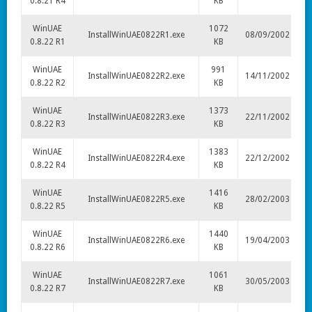
0.8.21 R4
KB
WinUAE
1072
InstallWinUAE0822R1.exe
08/09/2002
0.8.22 R1
KB
WinUAE
991
InstallWinUAE0822R2.exe
14/11/2002
0.8.22 R2
KB
WinUAE
1373
InstallWinUAE0822R3.exe
22/11/2002
0.8.22 R3
KB
WinUAE
1383
InstallWinUAE0822R4.exe
22/12/2002
0.8.22 R4
KB
WinUAE
1416
InstallWinUAE0822R5.exe
28/02/2003
0.8.22 R5
KB
WinUAE
1440
InstallWinUAE0822R6.exe
19/04/2003
0.8.22 R6
KB
WinUAE
1061
InstallWinUAE0822R7.exe
30/05/2003
0.8.22 R7
KB