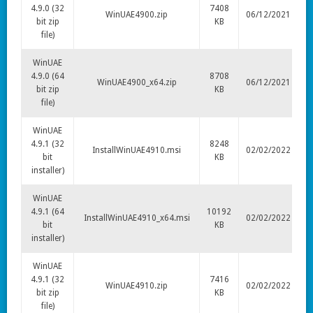
4.9.0 (32
7408
WinUAE4900.zip
06/12/2021
bit zip
KB
file)
WinUAE
4.9.0 (64
8708
WinUAE4900_x64.zip
06/12/2021
bit zip
KB
file)
WinUAE
4.9.1 (32
8248
InstallWinUAE4910.msi
02/02/2022
bit
KB
installer)
WinUAE
4.9.1 (64
10192
InstallWinUAE4910_x64.msi
02/02/2022
bit
KB
installer)
WinUAE
4.9.1 (32
7416
WinUAE4910.zip
02/02/2022
bit zip
KB
file)