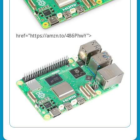
href="https://amzn.to/486PhwY">