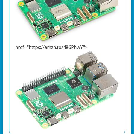
href="https://amzn.to/486PhwY">