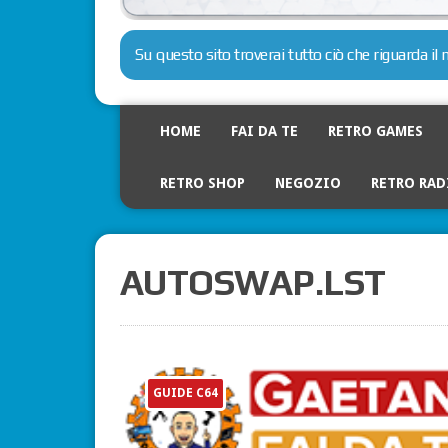
Su questo sito troverai tutto ciò che riguarda i
HOME
FAI DA TE
RETRO GAMES
RETRO SHOP
NEGOZIO
RETRO RAD
AUTOSWAP.LST
GUIDE C64