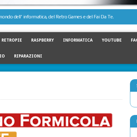
l mondo dell' informatica, del Retro Games e del Fai Da Te.
RETROPIE
RASPBERRY
INFORMATICA
YOUTUBE
FA
IO
RIPARAZIONI