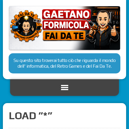
Su questo sito troverai tutto ciò che riguarda il mondo
dell' informatica, del Retro Games e del Fai Da Te.
LOAD ”*”