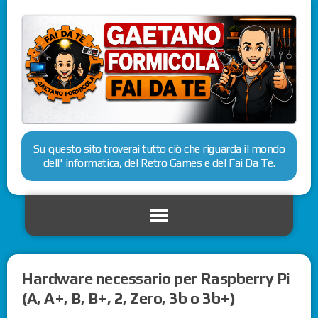
Su questo sito troverai tutto ciò che riguarda il mondo
dell' informatica, del Retro Games e del Fai Da Te.
Hardware necessario per Raspberry Pi
(A, A+, B, B+, 2, Zero, 3b o 3b+)