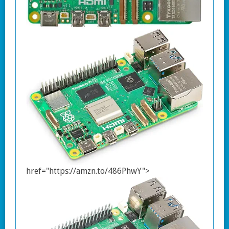
href="https://amzn.to/486PhwY">