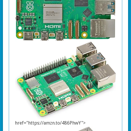
href="https://amzn.to/486PhwY">