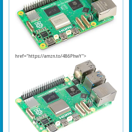
href="https://amzn.to/486PhwY">