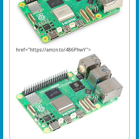
href="https://amzn.to/486PhwY">