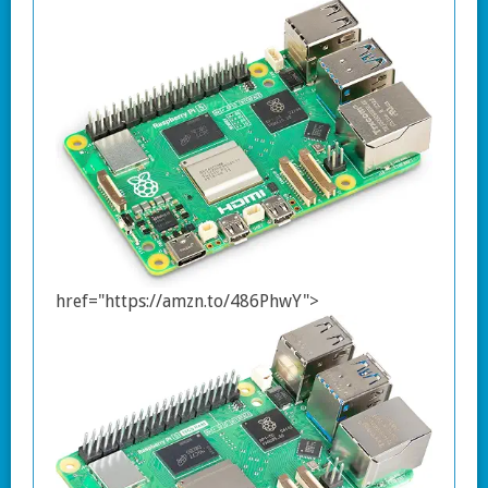
href="https://amzn.to/486PhwY">