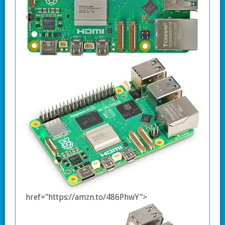
href="https://amzn.to/486PhwY">