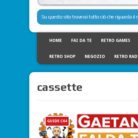
Su questo sito troverai tutto ciò che riguarda i
HOME
FAI DA TE
RETRO GAMES
RETRO SHOP
NEGOZIO
RETRO RAD
cassette
GUIDE C64