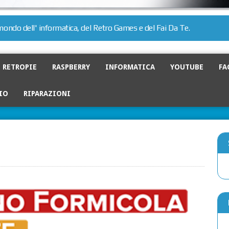
l mondo dell' informatica, del Retro Games e del Fai Da Te.
RETROPIE
RASPBERRY
INFORMATICA
YOUTUBE
FA
IO
RIPARAZIONI