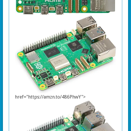
href="https://amzn.to/486PhwY">