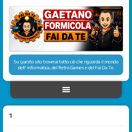
Su questo sito troverai tutto ciò che riguarda il mondo
dell' informatica, del Retro Games e del Fai Da Te.
1