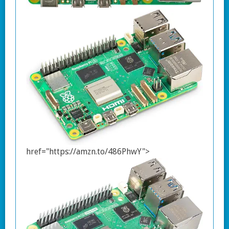
href="https://amzn.to/486PhwY">