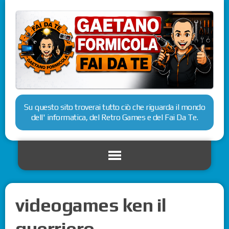
Su questo sito troverai tutto ciò che riguarda il mondo
dell' informatica, del Retro Games e del Fai Da Te.
videogames ken il
guerriero