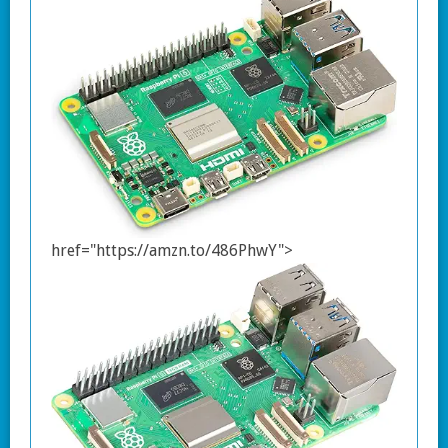
href="https://amzn.to/486PhwY">