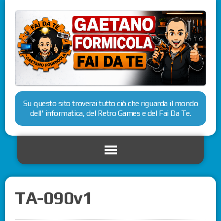
Su questo sito troverai tutto ciò che riguarda il mondo
dell' informatica, del Retro Games e del Fai Da Te.
TA-090v1