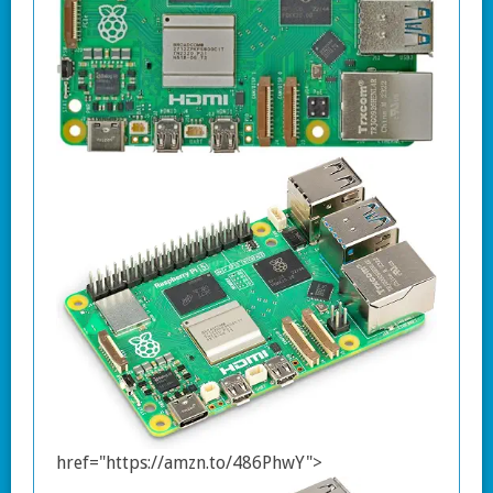
href="https://amzn.to/486PhwY">