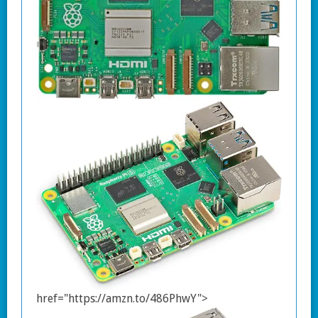
href="https://amzn.to/486PhwY">