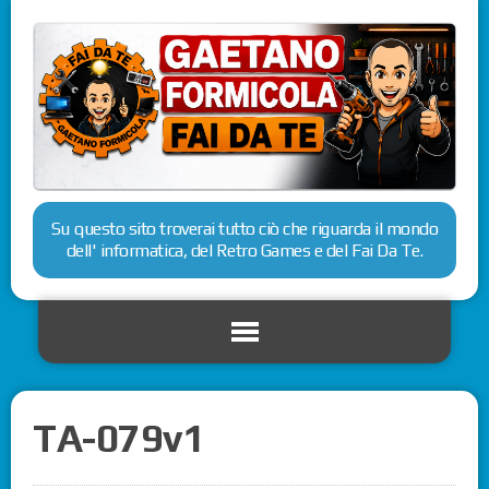
Su questo sito troverai tutto ciò che riguarda il mondo
dell' informatica, del Retro Games e del Fai Da Te.
TA-079v1