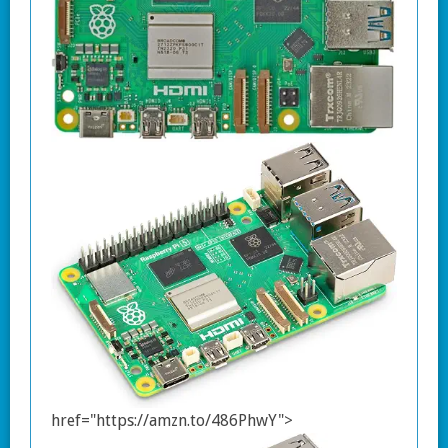
href="https://amzn.to/486PhwY">