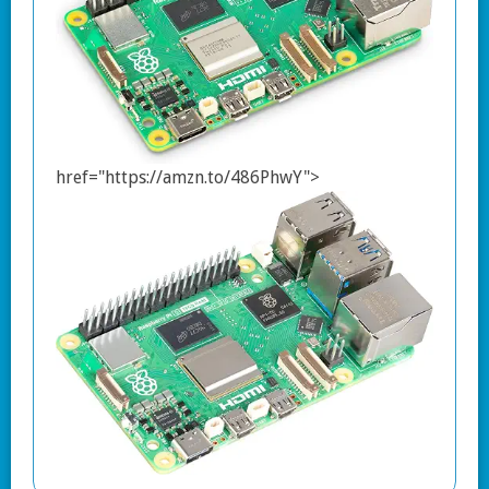
href="https://amzn.to/486PhwY">