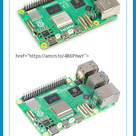
href="https://amzn.to/486PhwY">