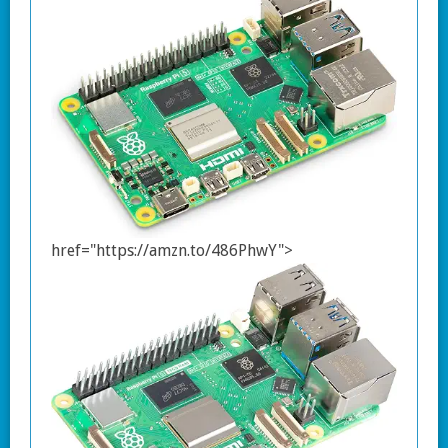
href="https://amzn.to/486PhwY">