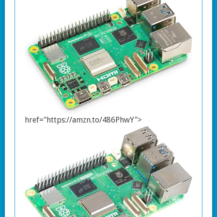
href="https://amzn.to/486PhwY">