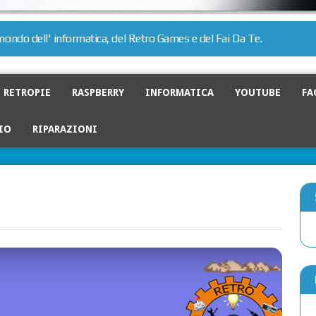
l mondo dell' informatica, del Retro Games e del Fai Da Te.
RETROPIE
RASPBERRY
INFORMATICA
YOUTUBE
FA
IO
RIPARAZIONI