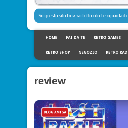
Su questo sito troverai tutto ciò che riguarda i
HOME
FAI DA TE
RETRO GAMES
RETRO SHOP
NEGOZIO
RETRO RAD
review
BLOG AMIGA