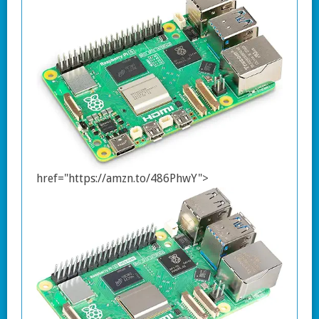
href="https://amzn.to/486PhwY">