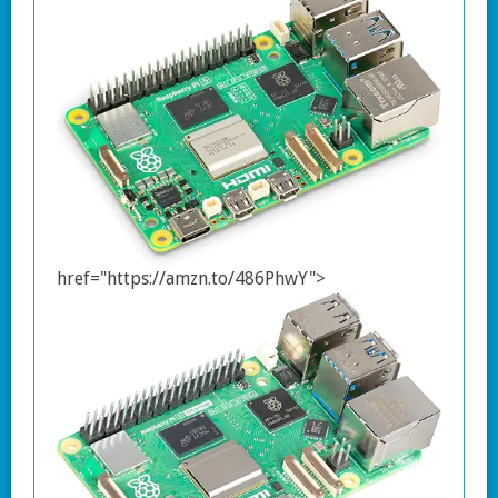
href="https://amzn.to/486PhwY">