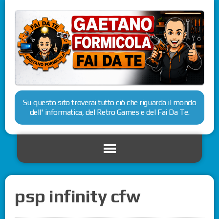
Su questo sito troverai tutto ciò che riguarda il mondo
dell' informatica, del Retro Games e del Fai Da Te.
psp infinity cfw