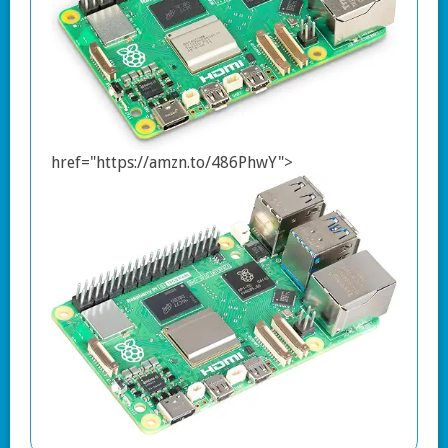
href="https://amzn.to/486PhwY">