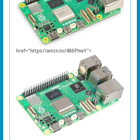
href="https://amzn.to/486PhwY">