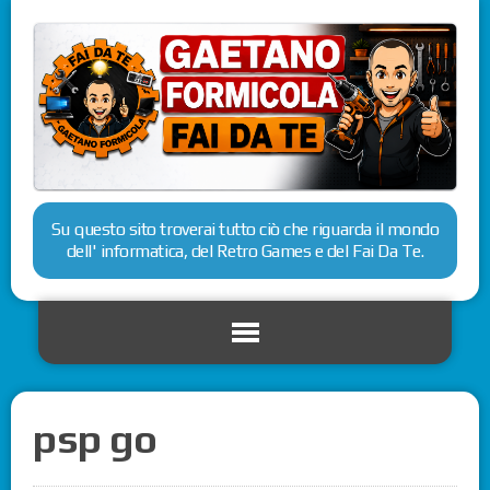
Su questo sito troverai tutto ciò che riguarda il mondo
dell' informatica, del Retro Games e del Fai Da Te.
psp go