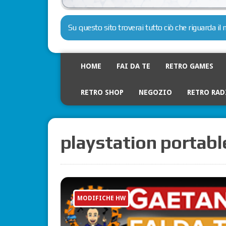
Su questo sito troverai tutto ciò che riguarda i
HOME
FAI DA TE
RETRO GAMES
RETRO SHOP
NEGOZIO
RETRO RAD
playstation portabl
MODIFICHE HW