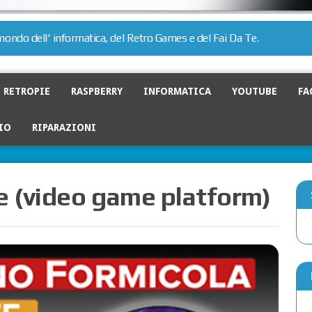
l mondo dell' informatica, del Retro Games e del Fai Da Te.
RETROPIE
RASPBERRY
INFORMATICA
YOUTUBE
FA
IO
RIPARAZIONI
e (video game platform)