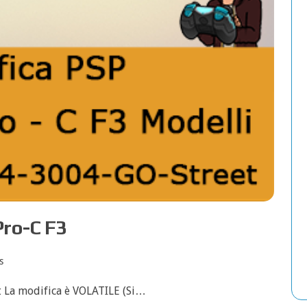
Pro-C F3
s
t La modifica è VOLATILE (Si…