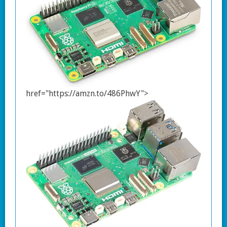
href="https://amzn.to/486PhwY">