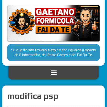
Su questo sito troverai tutto ciò che riguarda il mondo
dell' informatica, del Retro Games e del Fai Da Te.
modifica psp