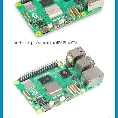
href="https://amzn.to/486PhwY">