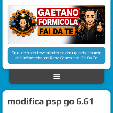
Su questo sito troverai tutto ciò che riguarda il mondo
dell' informatica, del Retro Games e del Fai Da Te.
modifica psp go 6.61