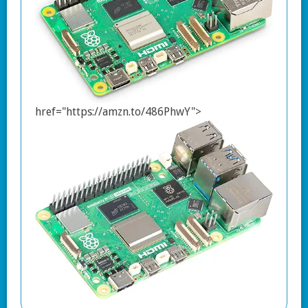
href="https://amzn.to/486PhwY">