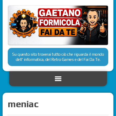
Su questo sito troverai tutto ciò che riguarda il mondo
dell' informatica, del Retro Games e del Fai Da Te.
meniac