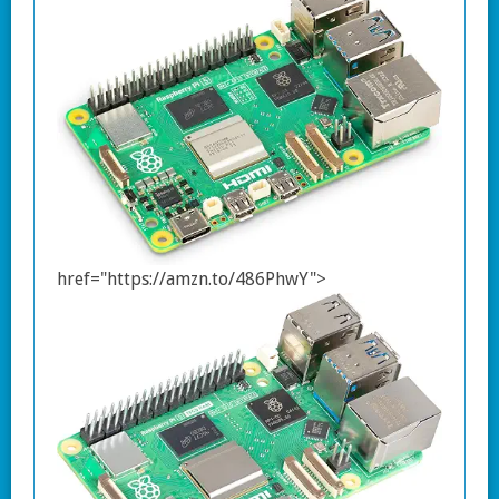
href="https://amzn.to/486PhwY">