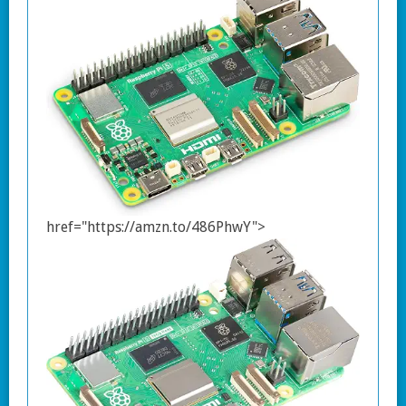
href="https://amzn.to/486PhwY">