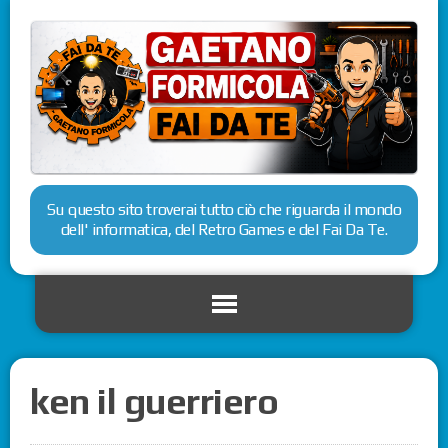
Su questo sito troverai tutto ciò che riguarda il mondo
dell' informatica, del Retro Games e del Fai Da Te.
ken il guerriero