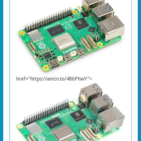
href="https://amzn.to/486PhwY">