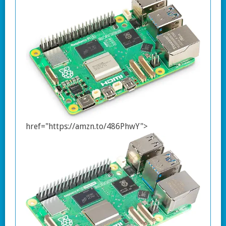
href="https://amzn.to/486PhwY">