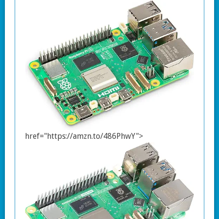
href="https://amzn.to/486PhwY">